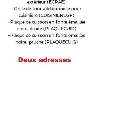
extérieur (ECPAE)
-Grille de four additionnelle pour
cuisinière (CUISINIEREGF)
-Plaque de cuisson en fonte émaillée
noire, droite (PLAQUECUID)
-Plaque de cuisson en fonte émaillée
noire, gauche (PLAQUECUIG)
Deux adresses
Cheminées poêles et foyers Québec
2575 Wilfrid-Hamel, Québec
G1P 2H9
581-700-6860
foyerquebec@hotmail.com
Lundi : 9h00-17h00
Mardi : 9h00-17h00
Mercredi : 9h00-17h00