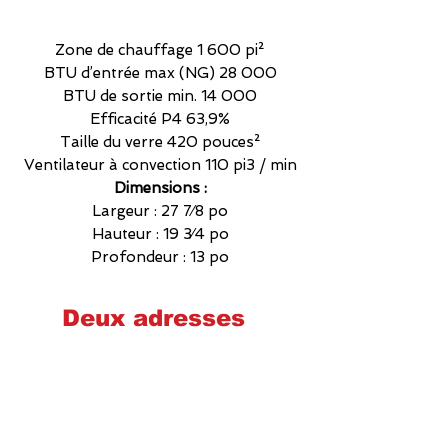
Zone de chauffage 1 600 pi²
BTU d’entrée max (NG) 28 000
BTU de sortie min. 14 000
Efficacité P4 63,9%
Taille du verre 420 pouces²
Ventilateur à convection 110 pi3 / min
Dimensions :
Largeur : 27 7⁄8 po
Hauteur : 19 3⁄4 po
Profondeur : 13 po
Deux adresses
Cheminées poêles et foyers Québec
2575 Wilfrid-Hamel, Québec
G1P 2H9
581-700-6860
foyerquebec@hotmail.com