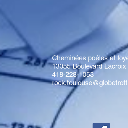
Cheminées poêles et foy
13055 Boulevard Lacroi
418-228-1053
rock.toulouse@globetrott