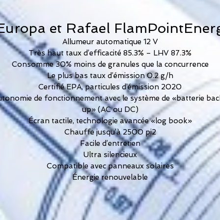
Europa et Rafael FlamPointEner
Allumeur automatique 12 V
Très haut taux d’efficacité 85.3% – LHV 87.3%
Consomme 30% moins de granules que la concurrence
Le plus bas taux d’émission 0.2 g/h
Certifié EPA, particules d’émission 2020
tonomie de fonctionnement avec le système de «batterie ba
up» (AC ou DC)
Écran tactile, technologie avancée «log book»
Chauffe jusqu’à 2500 pi2
Facile d’entretien
Ultra silencieux
Compatible avec panneaux solaires
Énergie renouvelable