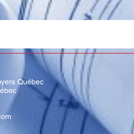
s
oyers Québec
uébec
com