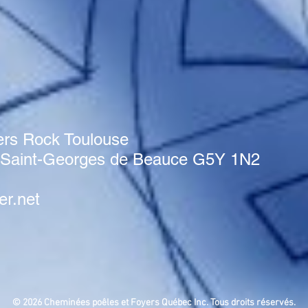
ers Rock Toulouse
x Saint-Georges de Beauce G5Y 1N2
er.net
© 2026 Cheminées poêles et Foyers Québec Inc. Tous droits réservés.