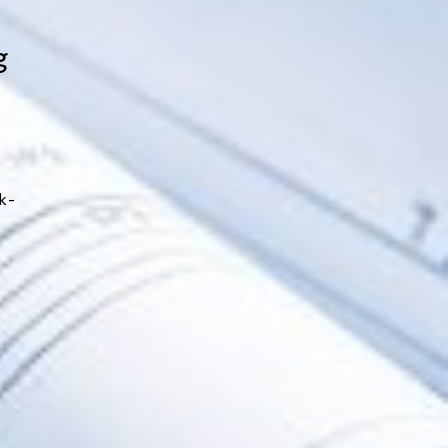
g
ck-