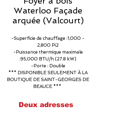
Foyer à bois
Waterloo Façade
arquée (Valcourt)
-Superficie de chauffage :1,000 -
2,800 Pi2
-Puissance thermique maximale
:95,000 BTU/h (27.8 kW)
-Porte : Double
​*** DISPONIBLE SEULEMENT À LA
BOUTIQUE DE SAINT-GEORGES DE
BEAUCE ***
Deux adresses
Cheminées poêles et foyers Québec
2575 Wilfrid-Hamel, Québec
G1P 2H9
581-700-6860