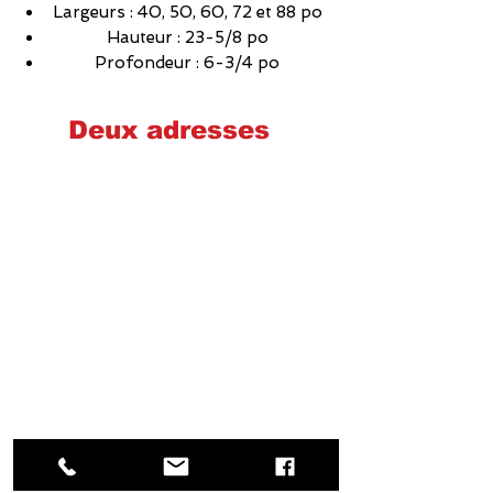
Largeurs : 40, 50, 60, 72 et 88 po
Hauteur : 23-5/8 po
Profondeur : 6-3/4 po
Deux adresses
Cheminées poêles et foyers Québec
2575 Wilfrid-Hamel, Québec
G1P 2H9
581-700-6860
foyerquebec@hotmail.com
Lundi : 9h00-17h00
Mardi : 9h00-17h00
Mercredi : 9h00-17h00
Jeudi : 9h00-17h00
Vendredi : 9h00-17h00
Samedi : 9h00-14h00