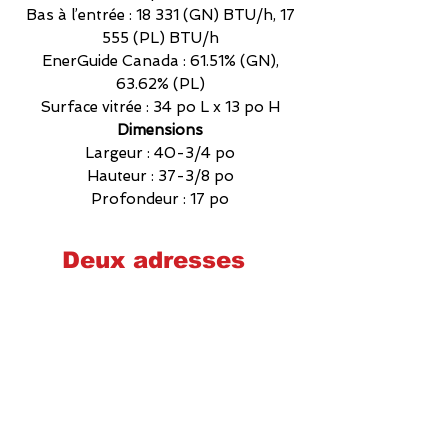
Bas à l’entrée : 18 331 (GN) BTU/h, 17
555 (PL) BTU/h
EnerGuide Canada : 61.51% (GN),
63.62% (PL)
Surface vitrée : 34 po L x 13 po H
Dimensions
Largeur : 40-3/4 po
Hauteur : 37-3/8 po
Profondeur : 17 po
Deux adresses
Cheminées poêles et foyers Québec
2575 Wilfrid-Hamel, Québec
G1P 2H9
581-700-6860
foyerquebec@hotmail.com
Lundi : 9h00-17h00
Mardi : 9h00-17h00