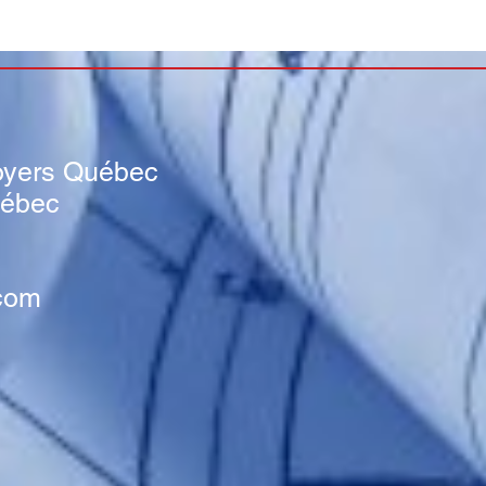
s
oyers Québec
uébec
com