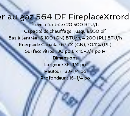
r au gaz 564 DF FireplaceXtrord
Élevé à l’entrée : 20 500 BTU/h
Capacité de chauffage : jusqu’à 950 pi²
Bas à l’entrée : 5 100 (GN) BTU/h, 4 200 (PL) BTU/h
Energuide Canada : 67.7% (GN), 70.11% (PL)
Surface vitrée : 30 po L x 16-3/4 po H
Dimensions
Largeur : 36-1/4 po
Hauteur : 33-1/4 po
Profondeur : 16-1/4 po