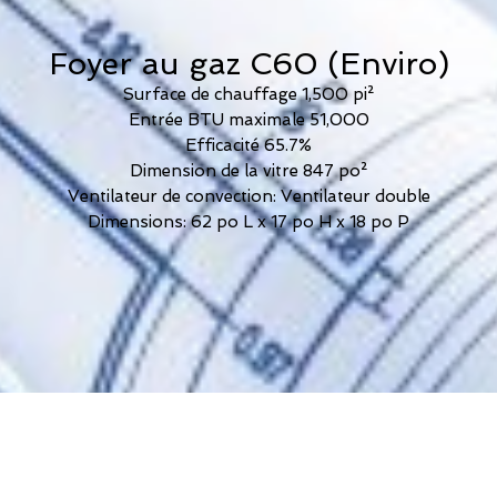
Foyer au gaz C60 (Enviro)
Surface de chauffage 1,500 pi²
Entrée BTU maximale 51,000
Efficacité 65.7%
Dimension de la vitre 847 po²
Ventilateur de convection: Ventilateur double
Dimensions: 62 po L x 17 po H x 18 po P