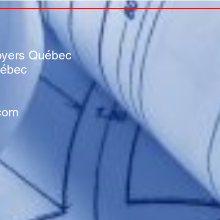
s
oyers Québec
uébec
com