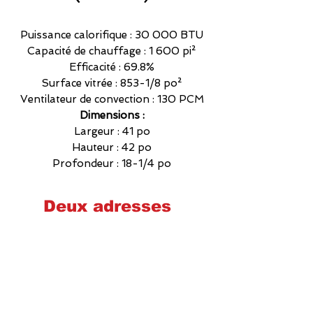
Puissance calorifique : 30 000 BTU
Capacité de chauffage : 1 600 pi²
Efficacité : 69.8%
Surface vitrée : 853-1/8 po²
Ventilateur de convection : 130 PCM
Dimensions :
Largeur : 41 po
Hauteur : 42 po
Profondeur : 18-1/4 po
Deux adresses
Cheminées poêles et foyers Québec
2575 Wilfrid-Hamel, Québec
G1P 2H9
581-700-6860
foyerquebec@hotmail.com
Lundi : 9h00-17h00