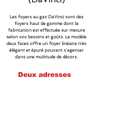
Les foyers au gaz DaVinci sont des
foyers haut de gamme dont la
fabrication est effectuée sur mesure
selon vos besoins et goûts. Le modèle
deux faces offre un foyer linéaire très
élégant et épuré pouvant s’agencer
dans une multitude de décors.
Deux adresses
Cheminées poêles et foyers Québec
2575 Wilfrid-Hamel, Québec
G1P 2H9
581-700-6860
foyerquebec@hotmail.com
Lundi : 9h00-17h00
Mardi : 9h00-17h00