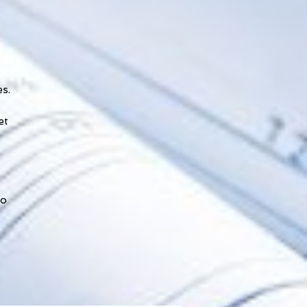
r
es.
et
po