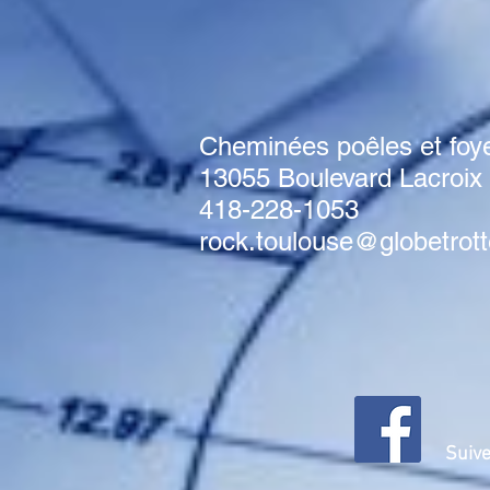
Cheminées poêles et foy
13055 Boulevard Lacroi
418-228-1053
rock.toulouse@globetrott
Suive