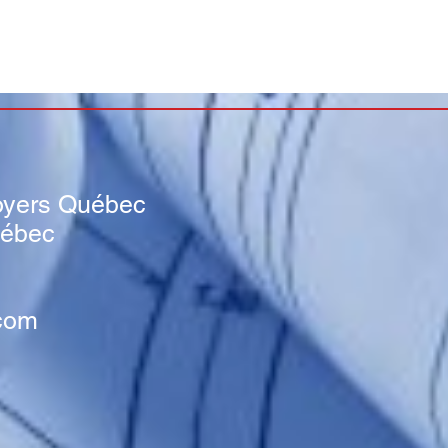
s
oyers Québec
uébec
com