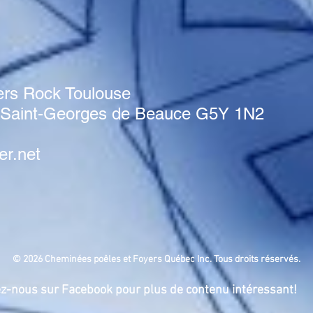
ers Rock Toulouse
x Saint-Georges de Beauce G5Y 1N2
er.net
© 2026 Cheminées poêles et Foyers Québec Inc. Tous droits réservés.
z-nous sur Facebook pour plus de contenu intéressant!