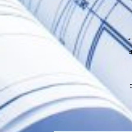
un
c
D