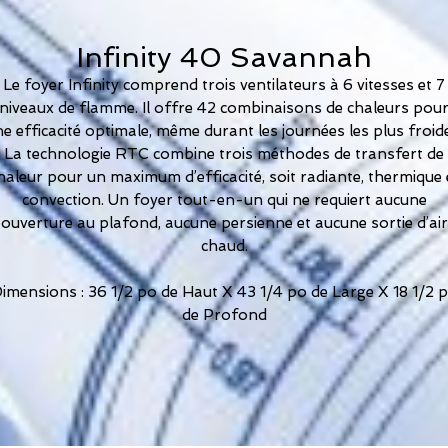
Infinity 40 Savannah
Le foyer Infinity comprend trois ventilateurs à 6 vitesses et 7
niveaux de flamme. Il offre 42 combinaisons de chaleurs pou
e efficacité optimale, même durant les journées les plus froid
La technologie RTC combine trois méthodes de transfert de
haleur pour un maximum d’efficacité, soit radiante, thermique 
convection. Un foyer tout-en-un qui ne requiert aucune
ouverture au plafond, aucune persienne et aucune sortie d’air
chaud.
imensions : 36 1/2 po de Haut X 43 1/4 po de Large X 18 1/2 
de Profond