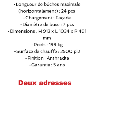
-Longueur de bûches maximale
(horizontalement) : 24 pcs
-Chargement : Façade
-Diamètre de buse : 7 pcs
-Dimensions : H 913 x L 1034 x P 491
mm
-Poids : 199 kg
-Surface de chauffe : 2500 pi2
-Finition : Anthracite
-Garantie : 5 ans
Deux adresses
Cheminées poêles et foyers Québec
2575 Wilfrid-Hamel, Québec
G1P 2H9
581-700-6860
foyerquebec@hotmail.com
Lundi : 9h00-17h00