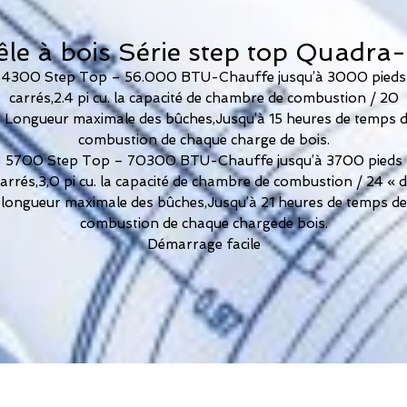
le à bois Série step top Quadra-
4300 Step Top – 56.000 BTU-Chauffe jusqu’à 3000 pieds
carrés,2.4 pi cu. la capacité de chambre de combustion / 20
 Longueur maximale des bûches,Jusqu’à 15 heures de temps 
combustion de chaque charge de bois.
5700 Step Top – 70300 BTU-Chauffe jusqu’à 3700 pieds
arrés,3,0 pi cu. la capacité de chambre de combustion / 24 « 
longueur maximale des bûches,Jusqu’à 21 heures de temps de
combustion de chaque chargede bois.
Démarrage facile