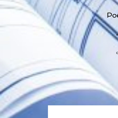
Poê
«
c