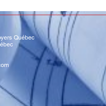
s
oyers Québec
uébec
com