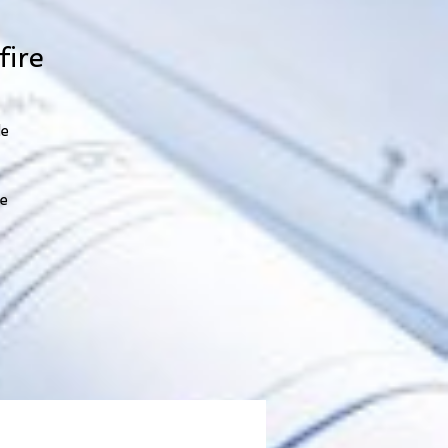
fire
de
de