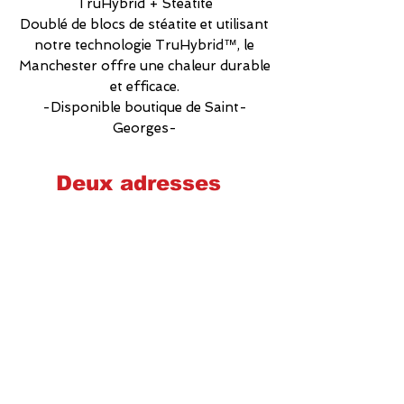
TruHybrid + Stéatite
Doublé de blocs de stéatite et utilisant
notre technologie TruHybrid™, le
Manchester offre une chaleur durable
et efficace.
-Disponible boutique de Saint-
Georges-
Deux adresses
Cheminées poêles et foyers Québec
2575 Wilfrid-Hamel, Québec
G1P 2H9
581-700-6860
foyerquebec@hotmail.com
Lundi : 9h00-17h00
Mardi : 9h00-17h00
Mercredi : 9h00-17h00