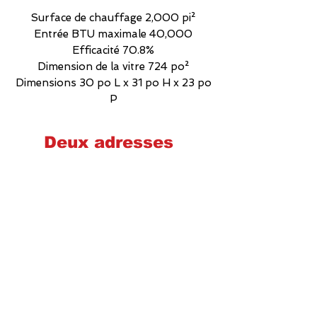
Surface de chauffage 2,000 pi²
Entrée BTU maximale 40,000
Efficacité 70.8%
Dimension de la vitre 724 po²
Dimensions 30 po L x 31 po H x 23 po
P
Deux adresses
Cheminées poêles et foyers Québec
2575 Wilfrid-Hamel, Québec
G1P 2H9
581-700-6860
foyerquebec@hotmail.com
Lundi : 9h00-17h00
Mardi : 9h00-17h00
Mercredi : 9h00-17h00
Jeudi : 9h00-17h00