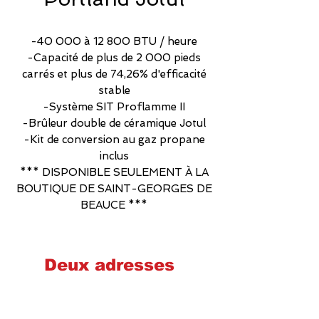
-40 000 à 12 800 BTU / heure
-Capacité de plus de 2 000 pieds
carrés et plus de 74,26% d'efficacité
stable
-Système SIT Proflamme II
-Brûleur double de céramique Jotul
-Kit de conversion au gaz propane
inclus
​*** DISPONIBLE SEULEMENT À LA
BOUTIQUE DE SAINT-GEORGES DE
BEAUCE ***
Deux adresses
Cheminées poêles et foyers Québec
2575 Wilfrid-Hamel, Québec
G1P 2H9