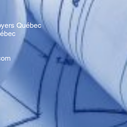
s
oyers Québec
uébec
com