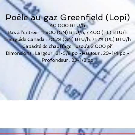
Poêle au gaz Greenfield (Lopi)
40 000 BTU/h
Bas à l’entrée : 11 900 (GN) BTU/h, 7 400 (PL) BTU/h
Energuide Canada : 70.2% (GN) BTU/h, 71.2% (PL) BTU/h
Capacité de chauffage : jusqu’à 2 000 pi²
Dimensions : Largeur : 31-5/8 po -Hauteur : 29-1/4 po -
Profondeur : 23-1/2 po