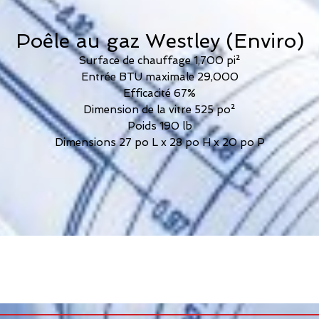
Poêle au gaz Westley (Enviro)
Surface de chauffage 1,700 pi²
Entrée BTU maximale 29,000
Efficacité 67%
Dimension de la vitre 525 po²
Poids 190 lb
Dimensions 27 po L x 28 po H x 20 po P