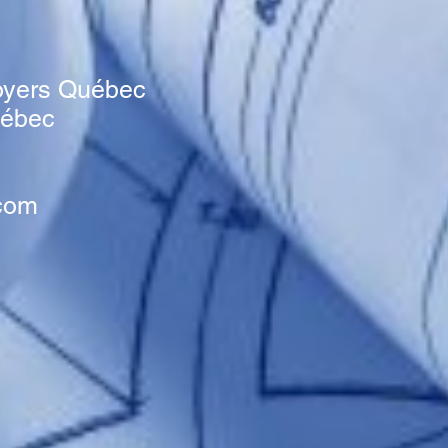
s
oyers Québec
uébec
com