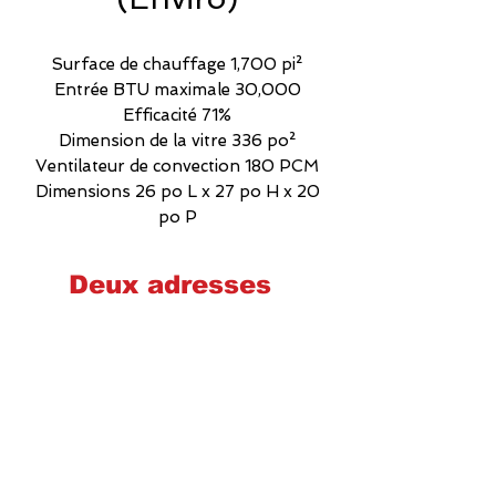
Surface de chauffage 1,700 pi²
Entrée BTU maximale 30,000
Efficacité 71%
Dimension de la vitre 336 po²
Ventilateur de convection 180 PCM
Dimensions 26 po L x 27 po H x 20
po P
Deux adresses
Cheminées poêles et foyers Québec
2575 Wilfrid-Hamel, Québec
G1P 2H9
581-700-6860
foyerquebec@hotmail.com
Lundi : 9h00-17h00
Mardi : 9h00-17h00