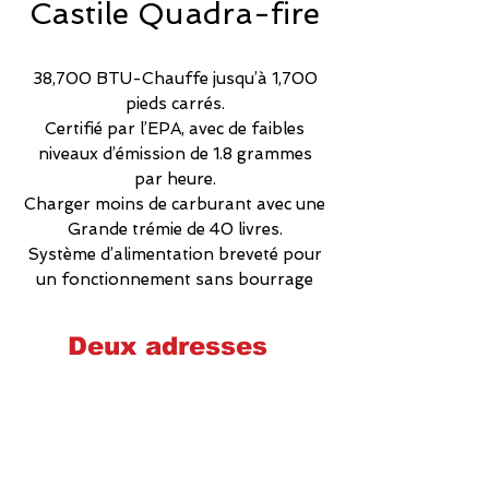
Castile Quadra-fire
38,700 BTU-Chauffe jusqu’à 1,700
pieds carrés.
Certifié par l’EPA, avec de faibles
niveaux d’émission de 1.8 grammes
par heure.
Charger moins de carburant avec une
Grande trémie de 40 livres.
Système d’alimentation breveté pour
un fonctionnement sans bourrage
Deux adresses
Cheminées poêles et foyers Québec
2575 Wilfrid-Hamel, Québec
G1P 2H9
581-700-6860
foyerquebec@hotmail.com