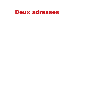
Deux adresses
Cheminées poêles et foyers Québec
2575 Wilfrid-Hamel, Québec
G1P 2H9
581-700-6860
foyerquebec@hotmail.com
Lundi : 9h00-17h00
Mardi : 9h00-17h00
Mercredi : 9h00-17h00
Jeudi : 9h00-17h00
Vendredi : 9h00-17h00
Samedi : 9h00-14h00