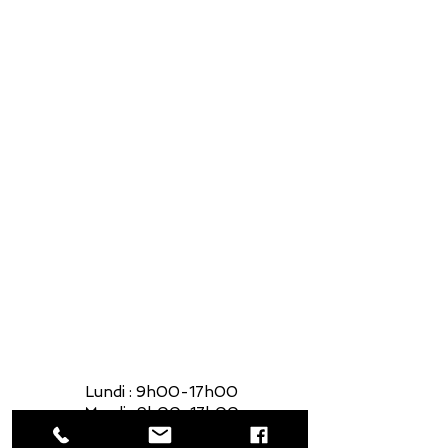
2575 Wilfrid-Hamel, Québec
G1P 2H9
581-700-6860
foyerquebec@hotmail.com
Lundi : 9h00-17h00
Mardi : 9h00-17h00
Mercredi : 9h00-17h00
Jeudi : 9h00-17h00
Vendredi : 9h00-17h00
Samedi : 9h00-14h00
Lundi : 9h00-17h00
Mardi : 9h00-17h00
Mercredi : 9h00-17h00