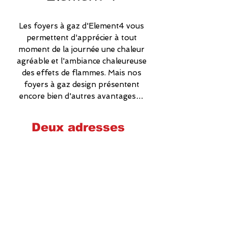
Les foyers à gaz d'Element4 vous
permettent d'apprécier à tout
moment de la journée une chaleur
agréable et l'ambiance chaleureuse
des effets de flammes. Mais nos
foyers à gaz design présentent
encore bien d'autres avantages…
Deux adresses
Cheminées poêles et foyers Québec
2575 Wilfrid-Hamel, Québec
G1P 2H9
581-700-6860
foyerquebec@hotmail.com
Lundi : 9h00-17h00
Mardi : 9h00-17h00