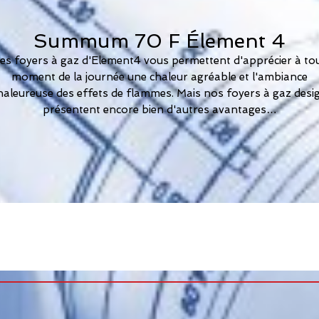
Summum 70 F Élement 4
es foyers à gaz d'Element4 vous permettent d'apprécier à to
moment de la journée une chaleur agréable et l'ambiance
haleureuse des effets de flammes. Mais nos foyers à gaz desi
présentent encore bien d'autres avantages…
s