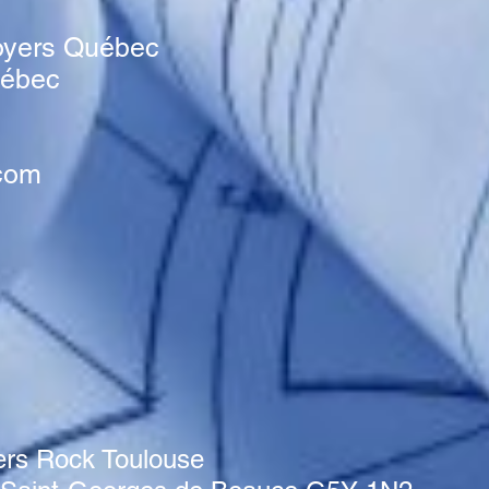
oyers Québec
uébec
com
ers Rock Toulouse